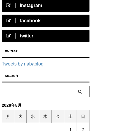
instagram
facebook
twitter
twitter
Tweets by nabablog
search
2026年8月
月
火
水
木
金
土
日
1
2