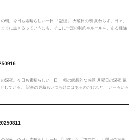
日の朝。今日も素晴らしい一日 「記憶」 火曜日の朝 変わらず、日々、
うままに生きるっていうにも、そこに一定の制約やルールを、ある種強
50916
日の深夜。今日も素晴らしい一日 一種の瞑想的な感覚 月曜日の深夜 気
うとしている。 記事の更新もいつも頭にはあるのだけれど、 いーろいろ
250811
日の深夜。今日も素晴らしい一日 「目的」と「方向性」 月曜日の深夜