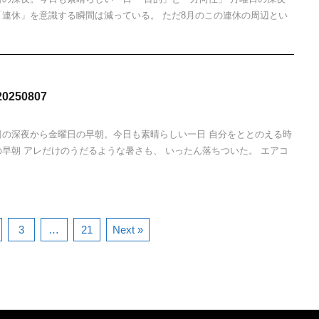
「連休」を意識する瞬間は減っている。 ただ8月のこの連休の周辺とい
250807
日の深夜から金曜日の早朝。今日も素晴らしい一日 自分をととのえる時
の早朝 アレだけのうだるような暑さも、 いったん落ちついた。 エアコ
3
…
21
Next »