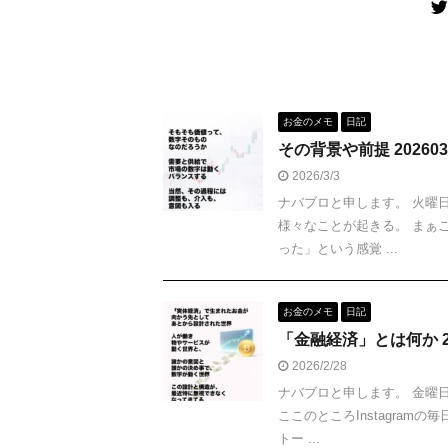
お金のメモ
日記
その背景や前提 202603
2026/3/3
ナバブロと申します。 火曜
様々なことが起きる。 まぁ
った」という感覚 ...
お金のメモ
日記
「金融経済」とは何か 20
2026/2/28
ナバブロと申します。 金曜
ここのところInstagram
トー ...