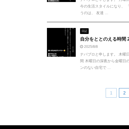
今の生活スタイルになり、 
うのは、 友達 ...
日記
自分をととのえる時間 20
2025/8/8
ナバブロと申します。 木曜
間 木曜日の深夜から金曜日
ンのない自宅で ...
1
2