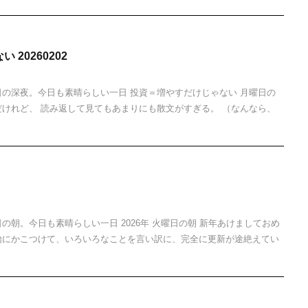
20260202
日の深夜。今日も素晴らしい一日 投資＝増やすだけじゃない 月曜日の
だけれど、 読み返して見てもあまりにも散文がすぎる。 （なんなら、
の朝。今日も素晴らしい一日 2026年 火曜日の朝 新年あけましておめ
始にかこつけて、いろいろなことを言い訳に、完全に更新が途絶えてい