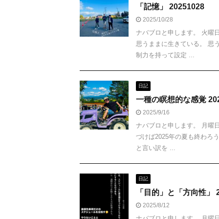
「記憶」 20251028
2025/10/28
ナバブロと申します。 火曜
思うままに生きている。 思
制力を持って設定 ...
日記
一種の瞑想的な感覚 202
2025/9/16
ナバブロと申します。 月曜
づけば2025年の夏も終わろ
と言い訳を ...
日記
「目的」と「方向性」 20
2025/8/12
ナバブロと申します。 月曜