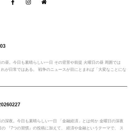
03
日の昼。今日も素晴らしい一日 その背景や前提 火曜日の昼 周囲では
これが日常ではある。 戦争のニュースが目にとまれば「大変なことにな
260227
日の深夜。今日も素晴らしい一日 「金融経済」とは何か 金曜日の深夜
の毎日の 『7つの習慣』の投稿に加えて、 経済や金融というテーマで、 ス