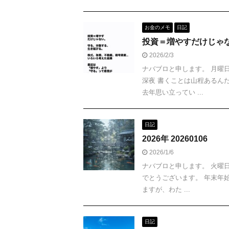
お金のメモ
日記
投資＝増やすだけじゃない 
2026/2/3
ナバブロと申します。 月曜
深夜 書くことは山程あるん
去年思い立ってい ...
日記
2026年 20260106
2026/1/6
ナバブロと申します。 火曜日
でとうございます。 年末年
ますが、わた ...
日記