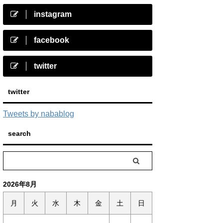
instagram
facebook
twitter
twitter
Tweets by nabablog
search
2026年8月
月
火
水
木
金
土
日