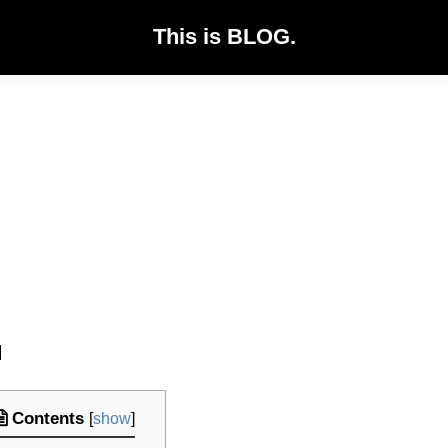
This is BLOG.
日
Contents
[
show
]