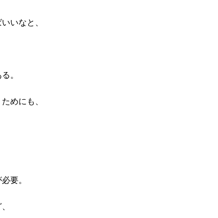
ばいいなと、
ある。
」ためにも、
、
が必要。
ど、