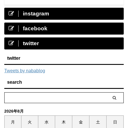
instagram
facebook
twitter
twitter
Tweets by nabablog
search
2026年8月
月
火
水
木
金
土
日