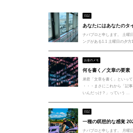
日記
あなたにはあなたのタイミ
ナバブロと申します。 土曜日の
ングがある1.1 土曜日の夕方1
お金のメモ
何を書く／文章の要素
弟君「文章を書く」といって
・・・まさにこれから「記事
いんだっけ？」っていう ...
日記
一種の瞑想的な感覚 202
ナバブロと申します。 月曜日の