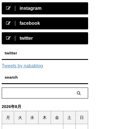
instagram
facebook
twitter
twitter
Tweets by nabablog
search
2026年8月
月
火
水
木
金
土
日