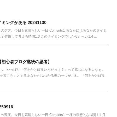
ングがある 20241130
夕方。今日も素晴らしい一日 Contents1 あなたにはあなたのタイミ
.2 俯瞰して考える時間1.3 このタイミングでしかなかった1.4 ...
【初心者ブログ継続の思考】
も、やっぱり「何をかけば良いんだっけ？」って感じになるよなぁ。
を書こう」とするあなたがぶつかる壁の一つがこれ。「何をかけば良
50916
深夜。今日も素晴らしい一日 Contents1 一種の瞑想的な感覚1.1 月