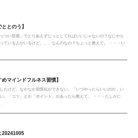
でととのう】
っつい部屋」でとりあえずじっとしてればいいじゃないの？なにやら
っている人がいるけど、、、なんのなの？ちょっと教えて。 ・・・い
すめマインドフルネス習慣】
したけど、なかなか習慣化ができない。「いつやったらいいのか」い
い。「コツ」とか「ポイント」があったら教えて。 ・・・たしかに
.
241005