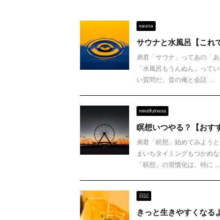
sauna
サウナと水風呂【これ
弟君「サウナ」ってあの「あ
「水風呂もうんぬん」ってい
い質問だ。昔の俺と会話 ...
mindfulness
瞑想いつやる？【おす
弟君「瞑想」始めてみようと
まいちタイミングもつかめな
「瞑想」の習慣化は、特に ..
日記
きっと生きやすくなるよ20