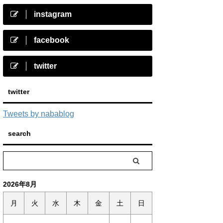
instagram
facebook
twitter
twitter
Tweets by nabablog
search
2026年8月
月
火
水
木
金
土
日