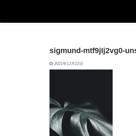
sigmund-mtf9jIj2vg0-un
2021年12月22日