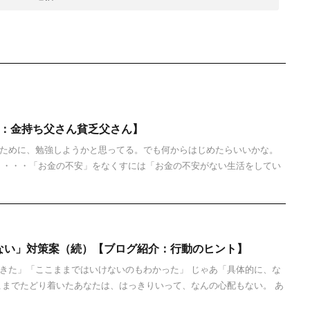
考：金持ち父さん貧乏父さん】
ために、勉強しようかと思ってる。でも何からはじめたらいいかな。
 ・・・「お金の不安」をなくすには「お金の不安がない生活をしてい
ない」対策案（続）【ブログ紹介：行動のヒント】
きた」「ここままではいけないのもわかった」 じゃあ「具体的に、な
こまでたどり着いたあなたは、はっきりいって、なんの心配もない。 あ