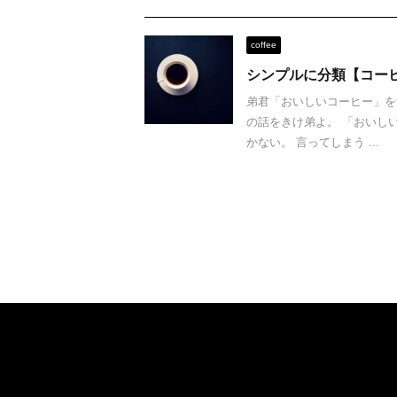
coffee
シンプルに分類【コー
弟君「おいしいコーヒー」を
の話をきけ弟よ。 「おいし
かない。 言ってしまう ...