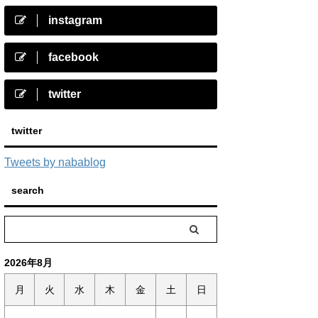
instagram
facebook
twitter
twitter
Tweets by nabablog
search
2026年8月
月
火
水
木
金
土
日