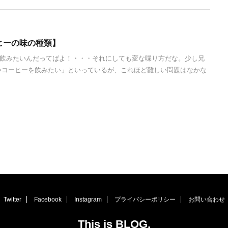
ヒーの味の種類】
飲みたいんだってばよ！・・・それにしても変な喋り方だな。少し兄
いコーヒーを飲みたい」といっているが、これほど難しい問題はなかな
Twitter
Facebook
Instagram
プライバシーポリシー
お問い合わせ
This is BLOG.