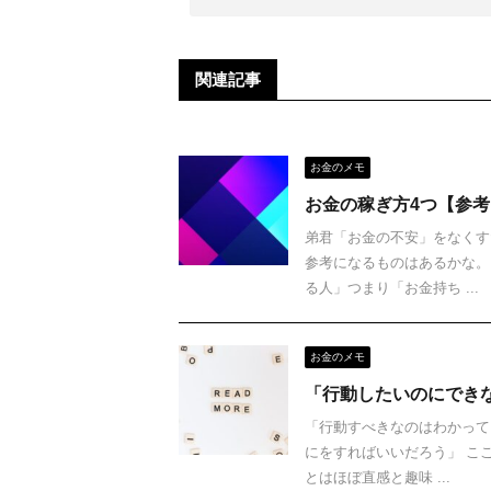
関連記事
お金のメモ
お金の稼ぎ方4つ【参
弟君「お金の不安」をなくす
参考になるものはあるかな。
る人」つまり「お金持ち ...
お金のメモ
「行動したいのにでき
「行動すべきなのはわかって
にをすればいいだろう」 こ
とはほぼ直感と趣味 ...