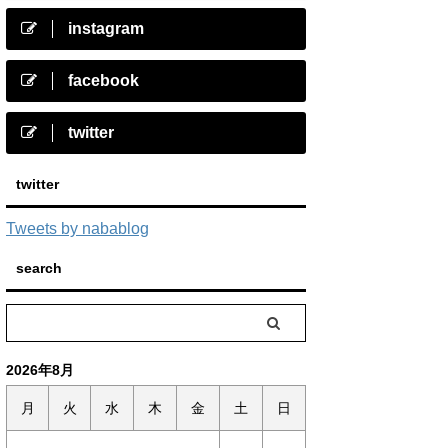
instagram
facebook
twitter
twitter
Tweets by nabablog
search
2026年8月
月
火
水
木
金
土
日