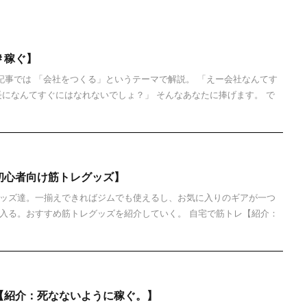
＃稼ぐ】
 この記事では 「会社をつくる」というテーマで解説。 「えー会社なんてす
長になんてすぐにはなれないでしょ？」 そんなあなたに捧げます。 で
初心者向け筋トレグッズ】
ッズ達。一揃えできればジムでも使えるし、お気に入りのギアが一つ
入る。おすすめ筋トレグッズを紹介していく。 自宅で筋トレ【紹介：
【紹介：死なないように稼ぐ。】