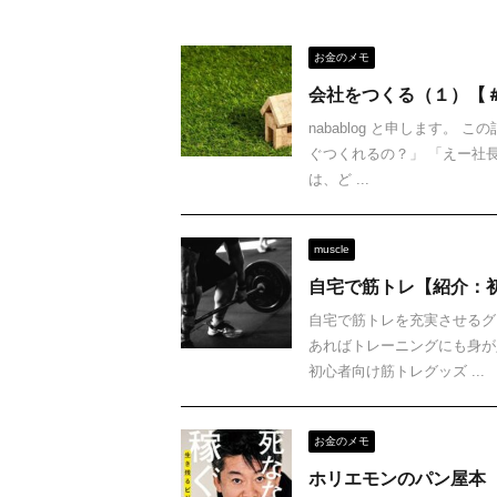
お金のメモ
会社をつくる（１）【
nabablog と申します。
ぐつくれるの？」 「えー社
は、ど ...
muscle
自宅で筋トレ【紹介：
自宅で筋トレを充実させるグ
あればトレーニングにも身が
初心者向け筋トレグッズ ...
お金のメモ
ホリエモンのパン屋本