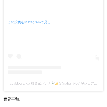
この投稿をInstagramで見る
nabablog a.k.a 投資家バナナ
(@naba_blog)がシェアした投稿
世界平和。