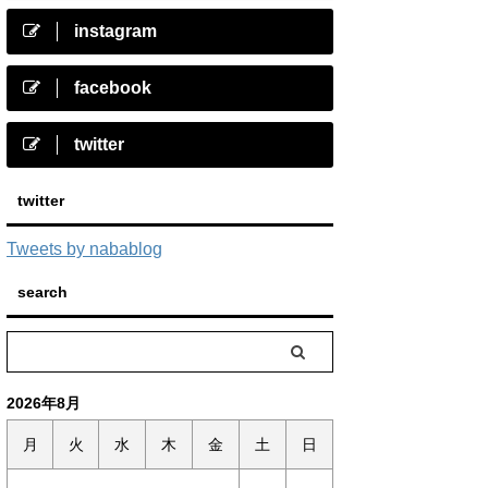
instagram
facebook
twitter
twitter
Tweets by nabablog
search
2026年8月
月
火
水
木
金
土
日