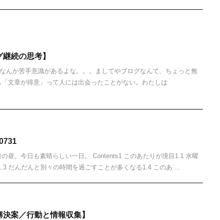
グ継続の思考】
なんか苦手意識があるよな。。。ましてやブログなんて、ちょっと無
も「文章が得意」って人には出会ったことがない。わたしは
.
731
昼。今日も素晴らしい一日。 Contents1 このあたりが境目1.1 水曜
.3 だんだんと別々の時間を過ごすことが多くなる1.4 このあ ...
解決案／行動と情報収集】