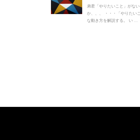
弟君「やりたいこと」がない
か、、、 ・・・「やりたい
な動き方を解説する。 い ...