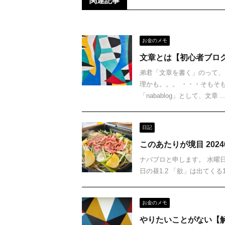
関連記事
お金のメモ
文章とは【初心者ブロ
弟君「文章を書く」のって、
理かも。。。 ・・・そもそ
「nabablog」として、文章 ..
日記
このあたりが境目 20240
ナバブロと申します。 水曜日の
日の昼1.2 「欲」は出てくる1
お金のメモ
やりたいことがない【