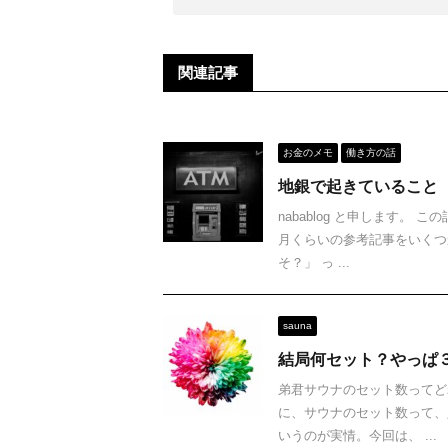
関連記事
お金のメモ
働き方の話
地銀で起きていること
nabablog と申します。
月くらいの参考記事をいくつ
そ？」 っ ...
sauna
結局何セット？やっぱ
弟君サウナのセット数ってど
に、サウナのセット数って、
いうのが実情。今回は、 ...