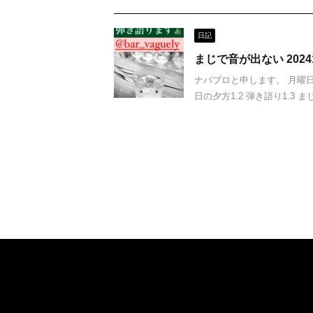
日記
まじで音が出ない 20241
ナバブロと申します。 月曜日の
日の夕方1.2 弾き語り1.3 