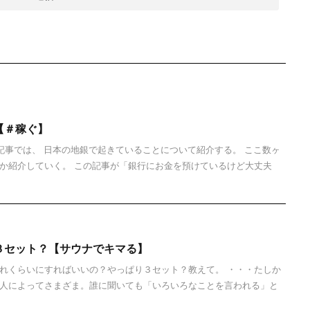
【＃稼ぐ】
 この記事では、 日本の地銀で起きていることについて紹介する。 ここ数ヶ
か紹介していく。 この記事が「銀行にお金を預けているけど大丈夫
３セット？【サウナでキマる】
れくらいにすればいいの？やっぱり３セット？教えて。 ・・・たしか
人によってさまざま。誰に聞いても「いろいろなことを言われる」と