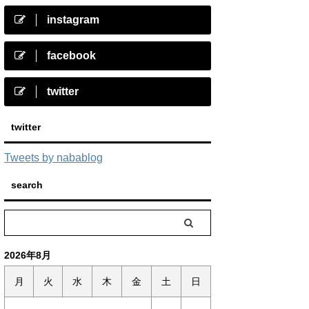
instagram
facebook
twitter
twitter
Tweets by nabablog
search
2026年8月
月
火
水
木
金
土
日